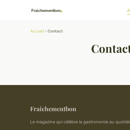
A
Accueil
›
Contact
Contac
Fraichementbon
Le magazine qui célèbre la gastronomie au quotidi