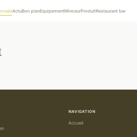
ccueil
Actu
Bon plan
Equipement
Minceur
Produit
Restaurant bar
t
NAVIGATION
Accueil
en