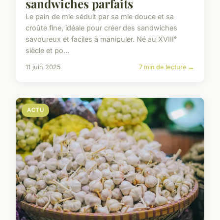
sandwiches parfaits
Le pain de mie séduit par sa mie douce et sa
croûte fine, idéale pour créer des sandwiches
savoureux et faciles à manipuler. Né au XVIIIᵉ
siècle et po...
11 juin 2025
7 min de lecture →
ACTU